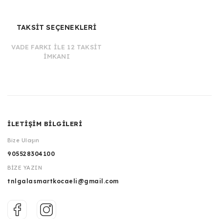
TAKSİT SEÇENEKLERİ
VADE FARKI İLE 12 TAKSİT
İMKANI
İLETİŞİM BİLGİLERİ
Bize Ulaşın
905528304100
BİZE YAZIN
tnlgalasmartkocaeli@gmail.com