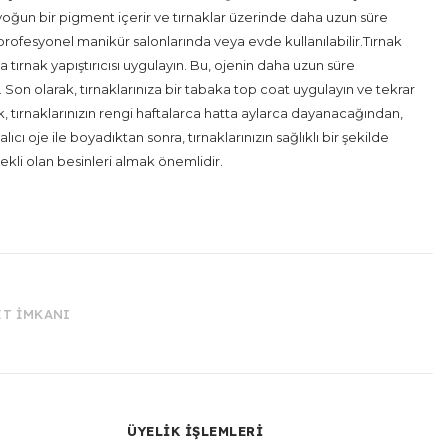
a yoğun bir pigment içerir ve tırnaklar üzerinde daha uzun süre
r, profesyonel manikür salonlarında veya evde kullanılabilir.Tırnak
a tırnak yapıştırıcısı uygulayın. Bu, ojenin daha uzun süre
. Son olarak, tırnaklarınıza bir tabaka top coat uygulayın ve tekrar
k, tırnaklarınızın rengi haftalarca hatta aylarca dayanacağından,
oje ile boyadıktan sonra, tırnaklarınızın sağlıklı bir şekilde
ekli olan besinleri almak önemlidir.
İT İMKANI
ÜYELİK İŞLEMLERİ