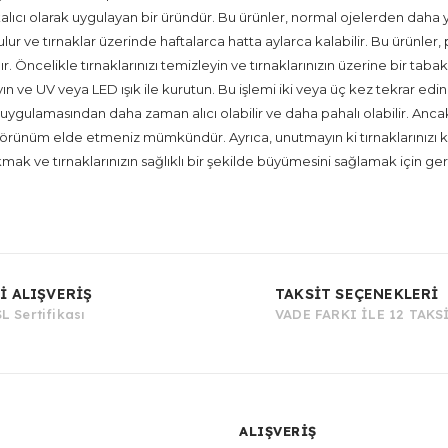
i kalıcı olarak uygulayan bir üründür. Bu ürünler, normal ojelerden dah
rutulur ve tırnaklar üzerinde haftalarca hatta aylarca kalabilir. Bu ürünle
 Öncelikle tırnaklarınızı temizleyin ve tırnaklarınızın üzerine bir tabak
n ve UV veya LED ışık ile kurutun. Bu işlemi iki veya üç kez tekrar edin
 uygulamasından daha zaman alıcı olabilir ve daha pahalı olabilir. Anca
ünüm elde etmeniz mümkündür. Ayrıca, unutmayın ki tırnaklarınızı kalıcı 
kmak ve tırnaklarınızın sağlıklı bir şekilde büyümesini sağlamak için ger
Bu ürüne ilk yorumu siz yapın!
İ ALIŞVERİŞ
TAKSİT SEÇENEKLERİ
L Sertifikası
VADE FARKI İLE 12 TAKS
Yorum Yaz
ALIŞVERİŞ