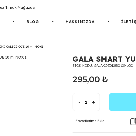
rotez Tırnak Mağazası
BLOG
HAKKIMIZDA
İLETİ
Kİ KALICI OJE 10 ml NO:01
GALA SMART YU
STOK KODU
GALAKOZ01250110ML001
295,00 ₺
-
+