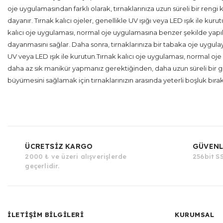
oje uygulamasından farklı olarak, tırnaklarınıza uzun süreli bir reng
dayanır. Tırnak kalıcı ojeler, genellikle UV ışığı veya LED ışık ile ku
kalıcı oje uygulaması, normal oje uygulamasına benzer şekilde yapılır.
dayanmasını sağlar. Daha sonra, tırnaklarınıza bir tabaka oje uygulayı
UV veya LED ışık ile kurutun.Tırnak kalıcı oje uygulaması, normal oje
daha az sık manikür yapmanız gerektiğinden, daha uzun süreli bir gör
büyümesini sağlamak için tırnaklarınızın arasında yeterli boşluk bıra
ÜCRETSİZ KARGO
GÜVENL
2000 ₺ ve üzeri alışverişlerde
256bit SS
geçerlidir.
İLETİŞİM BİLGİLERİ
KURUMSAL