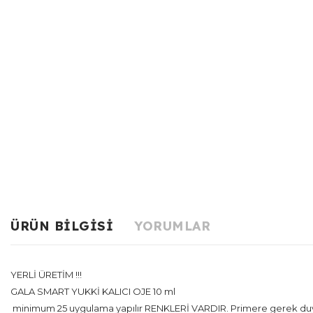
ÜRÜN BILGISI
YORUMLAR
YERLİ ÜRETİM !!!
GALA SMART YUKKİ KALICI OJE 10 ml
minimum 25 uygulama yapılır RENKLERİ VARDIR. Primere gerek duymaz