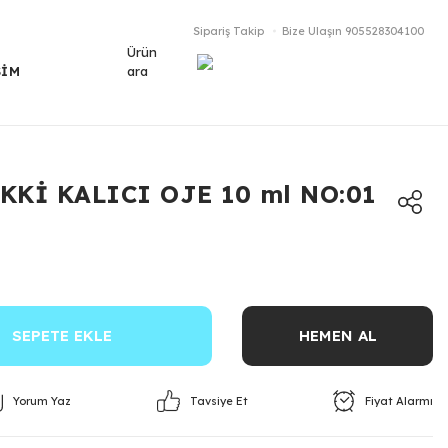
Sipariş Takip
Bize Ulaşın
905528304100
Ürün
ara
ŞİM
KKİ KALICI OJE 10 ml NO:01
SEPETE EKLE
HEMEN AL
Yorum Yaz
Fiyat Alarmı
Tavsiye Et