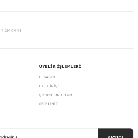
İT İMKANI
ÜYELİK İŞLEMLERİ
HESABIM
ÜYE GIRIŞI
ŞIFREMI UNUTTUM
SEPETINIZ
KAYDOL