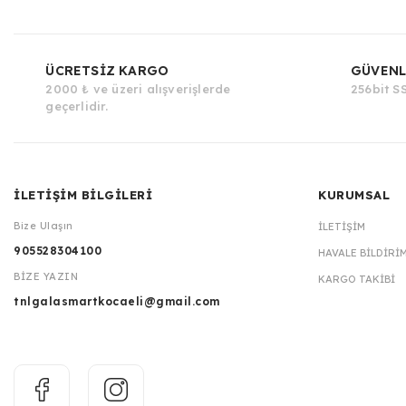
ÜCRETSİZ KARGO
GÜVENL
2000 ₺ ve üzeri alışverişlerde
256bit SS
geçerlidir.
İLETİŞİM BİLGİLERİ
KURUMSAL
Bize Ulaşın
İLETIŞIM
905528304100
HAVALE BILDIRI
BİZE YAZIN
KARGO TAKIBI
tnlgalasmartkocaeli@gmail.com