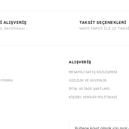
Bu ürüne ilk yorumu siz yapın!
İ ALIŞVERİŞ
TAKSİT SEÇENEKLERİ
L Sertifikası
VADE FARKI İLE 12 TAKS
Yorum Yaz
ALIŞVERİŞ
MESAFELI SATIŞ SÖZLEŞMESI
M FORMU
GIZLILIK VE GÜVENLIK
İPTAL VE İADE ŞARTLARI
KIŞISEL VERILER POLITIKASI