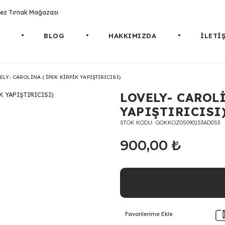
rotez Tırnak Mağazası
BLOG
HAKKIMIZDA
İLETİ
ELY- CAROLİNA ( İPEK KİRPİK YAPIŞTIRICISI)
LOVELY- CAROLİ
YAPIŞTIRICISI
STOK KODU
GOKKOZ05090153AD053
900,00 ₺