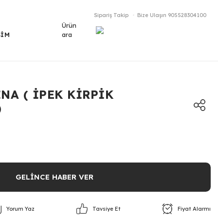
Sipariş Takip
Bize Ulaşın
905528304100
Ürün
ara
ŞİM
NA ( İPEK KİRPİK
)
GELİNCE HABER VER
Yorum Yaz
Fiyat Alarmı
Tavsiye Et