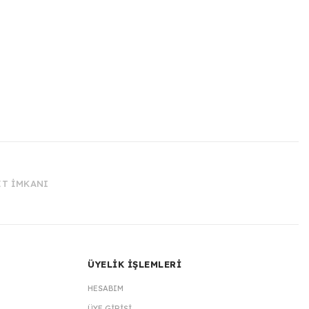
İT İMKANI
ÜYELİK İŞLEMLERİ
HESABIM
ÜYE GIRIŞI