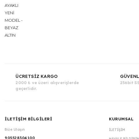
AYAKLI
YENİ
MODEL -
BEYAZ
ALTIN
ÜCRETSİZ KARGO
GÜVENL
2000 ₺ ve üzeri alışverişlerde
256bit SS
geçerlidir.
İLETİŞİM BİLGİLERİ
KURUMSAL
Bize Ulaşın
İLETIŞIM
905528304100
HAVALE BILDIRI