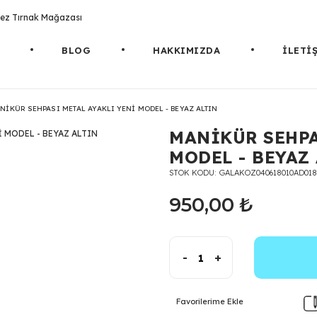
rotez Tırnak Mağazası
BLOG
HAKKIMIZDA
İLETİ
NİKÜR SEHPASI METAL AYAKLI YENİ MODEL - BEYAZ ALTIN
MANİKÜR SEHPA
MODEL - BEYAZ
STOK KODU
GALAKOZ040618010AD018
950,00 ₺
-
+