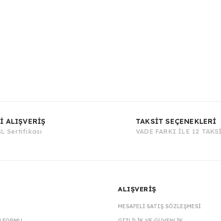
Bu ürüne ilk yorumu siz yapın!
İ ALIŞVERİŞ
TAKSİT SEÇENEKLERİ
L Sertifikası
VADE FARKI İLE 12 TAKS
Yorum Yaz
ALIŞVERİŞ
MESAFELI SATIŞ SÖZLEŞMESI
M FORMU
GIZLILIK VE GÜVENLIK