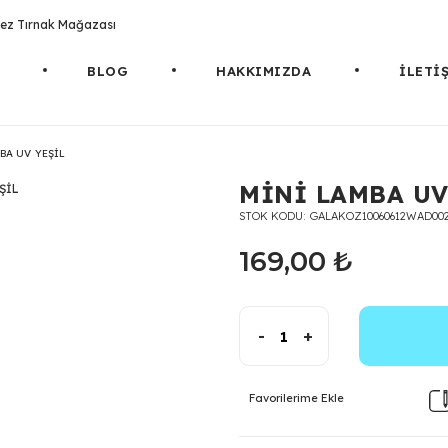
rotez Tırnak Mağazası
BLOG
HAKKIMIZDA
İLETİ
BA UV YEŞİL
MİNİ LAMBA UV
STOK KODU
GALAKOZ10060612WAD00
169,00 ₺
-
+