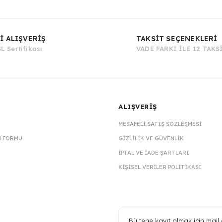
Bu ürüne ilk yorumu siz yapın!
İ ALIŞVERİŞ
TAKSİT SEÇENEKLERİ
L Sertifikası
VADE FARKI İLE 12 TAKS
Yorum Yaz
ALIŞVERİŞ
MESAFELI SATIŞ SÖZLEŞMESI
M FORMU
GIZLILIK VE GÜVENLIK
İPTAL VE İADE ŞARTLARI
KIŞISEL VERILER POLITIKASI