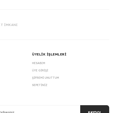
İT İMKANI
ÜYELİK İŞLEMLERİ
HESABIM
ÜYE GIRIŞI
ŞIFREMI UNUTTUM
SEPETINIZ
KAYDOL