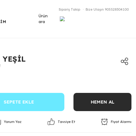
Sipariş Takip
Bize Ulaşın
905528304100
Ürün
ara
ŞİM
 YEŞİL
2
SEPETE EKLE
HEMEN AL
Yorum Yaz
Fiyat Alarmı
Tavsiye Et