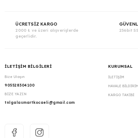
ÜCRETSİZ KARGO
GÜVENL
2000 ₺ ve üzeri alışverişlerde
256bit SS
geçerlidir.
İLETİŞİM BİLGİLERİ
KURUMSAL
Bize Ulaşın
İLETIŞIM
905528304100
HAVALE BILDIRI
BİZE YAZIN
KARGO TAKIBI
tnlgalasmartkocaeli@gmail.com