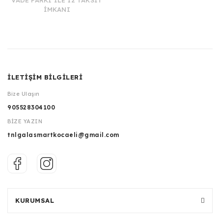
VADE FARKI İLE 12 TAKSİT
İMKANI
İLETİŞİM BİLGİLERİ
Bize Ulaşın
905528304100
BİZE YAZIN
tnlgalasmartkocaeli@gmail.com
KURUMSAL