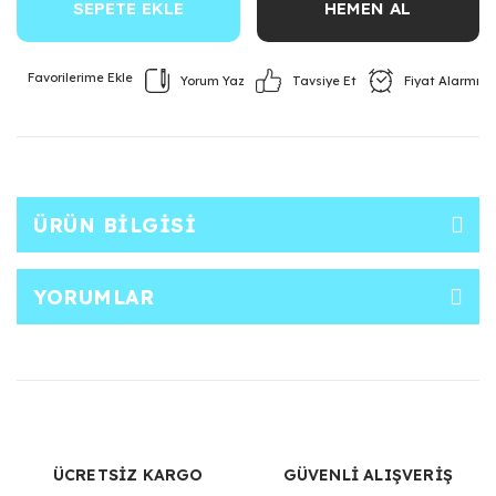
SEPETE EKLE
HEMEN AL
Yorum Yaz
Fiyat Alarmı
Tavsiye Et
ÜRÜN BILGISI
YORUMLAR
ÜCRETSİZ KARGO
GÜVENLİ ALIŞVERİŞ