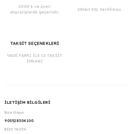
2000 ₺ ve üzeri
256bit SSL Sertifikası
alışverişlerde geçerlidir.
TAKSİT SEÇENEKLERİ
VADE FARKI İLE 12 TAKSİT
İMKANI
İLETİŞİM BİLGİLERİ
Bize Ulaşın
905528304100
BİZE YAZIN