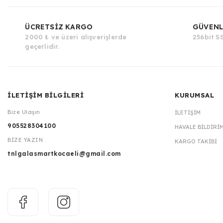
ÜCRETSİZ KARGO
GÜVENL
2000 ₺ ve üzeri alışverişlerde
256bit SS
geçerlidir.
İLETİŞİM BİLGİLERİ
KURUMSAL
Bize Ulaşın
İLETIŞIM
905528304100
HAVALE BILDIRI
BİZE YAZIN
KARGO TAKIBI
tnlgalasmartkocaeli@gmail.com