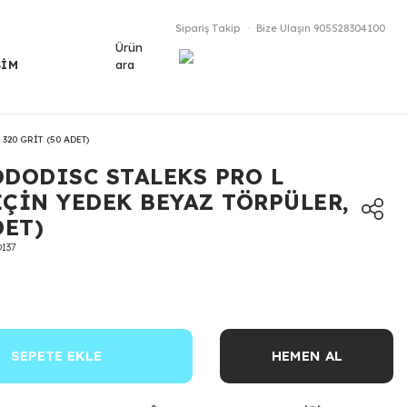
Sipariş Takip
Bize Ulaşın
905528304100
Ürün
ara
ŞİM
20 GRİT (50 ADET)
ODODISC STALEKS PRO L
İÇİN YEDEK BEYAZ TÖRPÜLER,
DET)
137
SEPETE EKLE
HEMEN AL