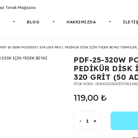
rotez Tırnak Mağazası
BLOG
HAKKIMIZDA
İLETİ
PDF-25-320W PODODISC STALEKS PRO L PEDİKÜR DİSK İÇİN YEDEK BEYAZ TÖRPÜLER, 3
PDF-25-320W P
PEDİKÜR DİSK 
320 GRİT (50 A
STOK KODU
GOKKOZ1201137STALEXAD
119,00 ₺
-
+