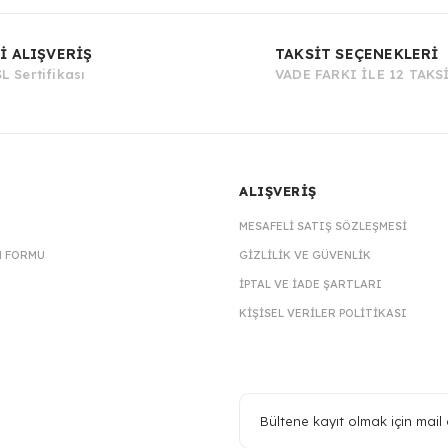
Bu ürüne ilk yorumu siz yapın!
İ ALIŞVERİŞ
TAKSİT SEÇENEKLERİ
L Sertifikası
VADE FARKI İLE 12 TAKS
Yorum Yaz
ALIŞVERİŞ
MESAFELI SATIŞ SÖZLEŞMESI
M FORMU
GIZLILIK VE GÜVENLIK
İPTAL VE İADE ŞARTLARI
KIŞISEL VERILER POLITIKASI