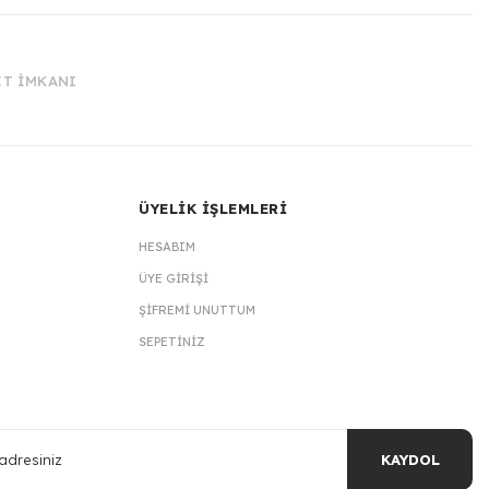
İT İMKANI
ÜYELİK İŞLEMLERİ
HESABIM
ÜYE GIRIŞI
ŞIFREMI UNUTTUM
SEPETINIZ
KAYDOL