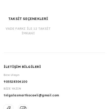
TAKSİT SEÇENEKLERİ
VADE FARKI İLE 12 TAKSİT
İMKANI
İLETİŞİM BİLGİLERİ
Bize Ulaşın
905528304100
BİZE YAZIN
tnlgalasmartkocaeli@gmail.com