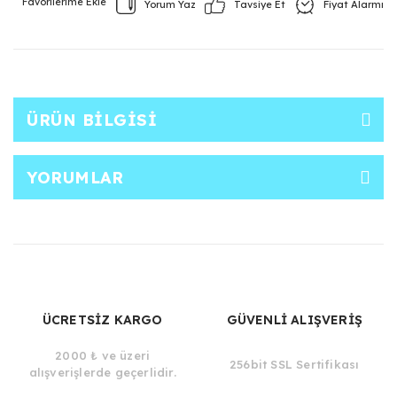
Yorum Yaz
Fiyat Alarmı
Tavsiye Et
ÜRÜN BILGISI
YORUMLAR
ÜCRETSİZ KARGO
GÜVENLİ ALIŞVERİŞ
2000 ₺ ve üzeri
256bit SSL Sertifikası
alışverişlerde geçerlidir.