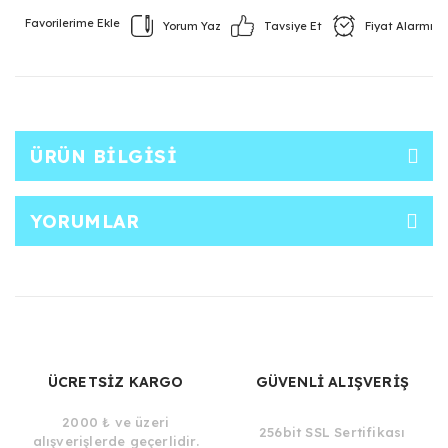
Yorum Yaz
Fiyat Alarmı
Tavsiye Et
ÜRÜN BILGISI
YORUMLAR
ÜCRETSİZ KARGO
GÜVENLİ ALIŞVERİŞ
2000 ₺ ve üzeri
256bit SSL Sertifikası
alışverişlerde geçerlidir.