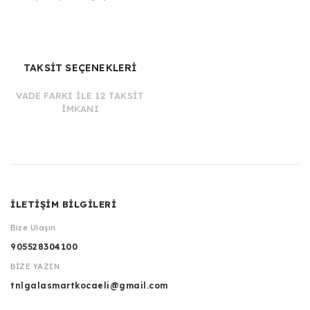
TAKSİT SEÇENEKLERİ
VADE FARKI İLE 12 TAKSİT
İMKANI
İLETİŞİM BİLGİLERİ
Bize Ulaşın
905528304100
BİZE YAZIN
tnlgalasmartkocaeli@gmail.com