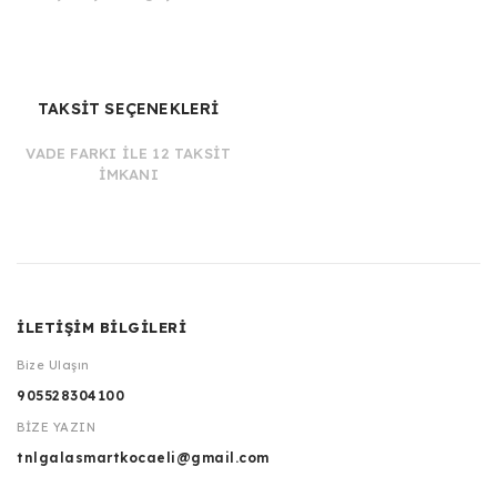
TAKSİT SEÇENEKLERİ
VADE FARKI İLE 12 TAKSİT
İMKANI
İLETİŞİM BİLGİLERİ
Bize Ulaşın
905528304100
BİZE YAZIN
tnlgalasmartkocaeli@gmail.com