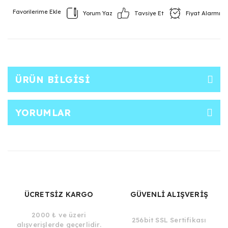
Yorum Yaz
Fiyat Alarmı
Tavsiye Et
ÜRÜN BILGISI
YORUMLAR
ÜCRETSİZ KARGO
GÜVENLİ ALIŞVERİŞ
2000 ₺ ve üzeri
256bit SSL Sertifikası
alışverişlerde geçerlidir.