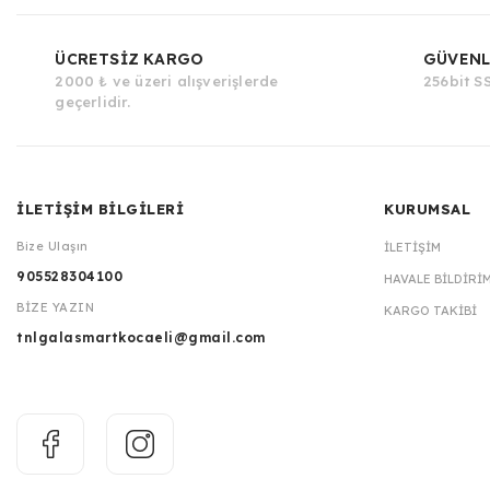
ÜCRETSİZ KARGO
GÜVENL
2000 ₺ ve üzeri alışverişlerde
256bit SS
geçerlidir.
İLETİŞİM BİLGİLERİ
KURUMSAL
Bize Ulaşın
İLETIŞIM
905528304100
HAVALE BILDIRI
BİZE YAZIN
KARGO TAKIBI
tnlgalasmartkocaeli@gmail.com