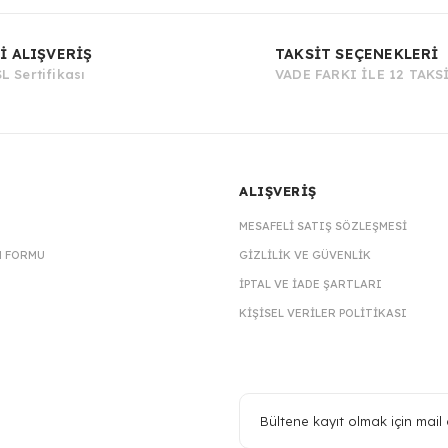
Bu ürüne ilk yorumu siz yapın!
İ ALIŞVERİŞ
TAKSİT SEÇENEKLERİ
L Sertifikası
VADE FARKI İLE 12 TAKS
Yorum Yaz
ALIŞVERİŞ
MESAFELI SATIŞ SÖZLEŞMESI
M FORMU
GIZLILIK VE GÜVENLIK
İPTAL VE İADE ŞARTLARI
KIŞISEL VERILER POLITIKASI