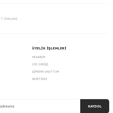
İT İMKANI
ÜYELİK İŞLEMLERİ
HESABIM
ÜYE GIRIŞI
ŞIFREMI UNUTTUM
SEPETINIZ
KAYDOL