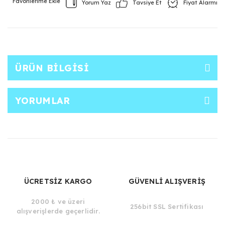
Yorum Yaz
Fiyat Alarmı
Tavsiye Et
ÜRÜN BILGISI
YORUMLAR
ÜCRETSİZ KARGO
GÜVENLİ ALIŞVERİŞ
2000 ₺ ve üzeri
256bit SSL Sertifikası
alışverişlerde geçerlidir.