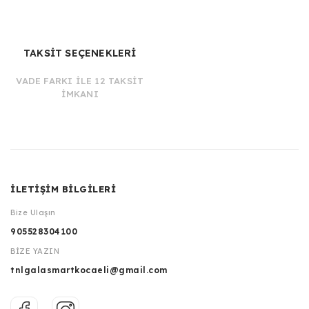
TAKSİT SEÇENEKLERİ
VADE FARKI İLE 12 TAKSİT
İMKANI
İLETİŞİM BİLGİLERİ
Bize Ulaşın
905528304100
BİZE YAZIN
tnlgalasmartkocaeli@gmail.com