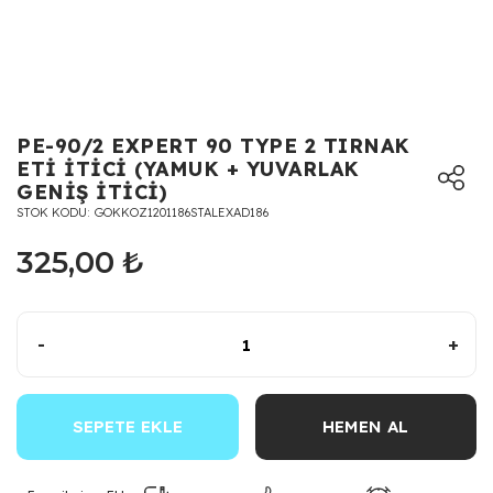
PE-90/2 EXPERT 90 TYPE 2 TIRNAK
ETİ İTİCİ (YAMUK + YUVARLAK
GENİŞ İTİCİ)
STOK KODU
GOKKOZ1201186STALEXAD186
325,00 ₺
-
+
SEPETE EKLE
HEMEN AL