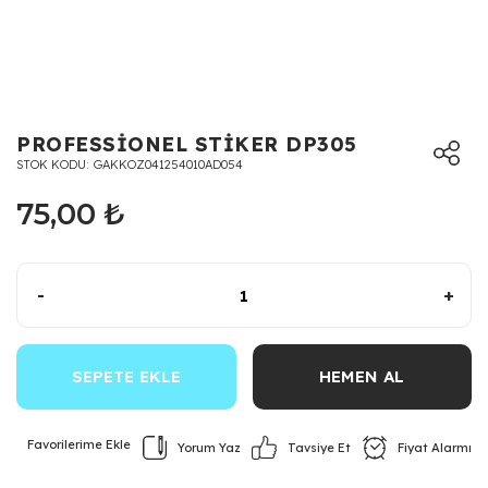
PROFESSİONEL STİKER DP305
STOK KODU
GAKKOZ041254010AD054
75,00 ₺
-
+
SEPETE EKLE
HEMEN AL
Yorum Yaz
Fiyat Alarmı
Tavsiye Et