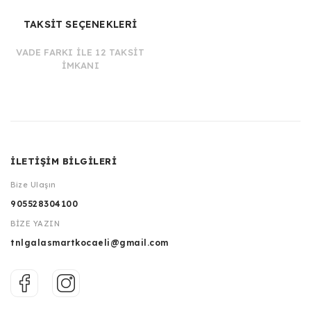
TAKSİT SEÇENEKLERİ
VADE FARKI İLE 12 TAKSİT
İMKANI
İLETİŞİM BİLGİLERİ
Bize Ulaşın
905528304100
BİZE YAZIN
tnlgalasmartkocaeli@gmail.com