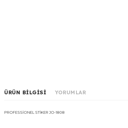
ÜRÜN BILGISI
YORUMLAR
PROFESSİONEL STİKER JO-1808