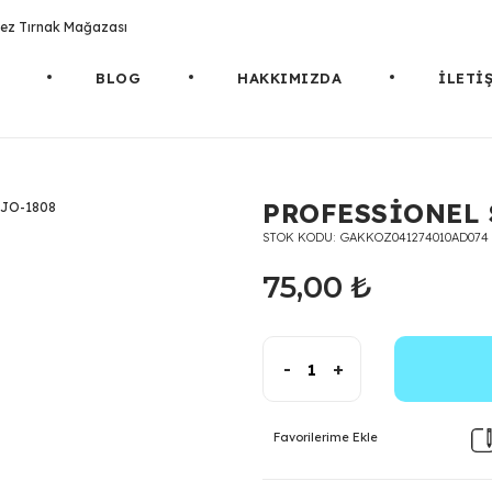
rotez Tırnak Mağazası
BLOG
HAKKIMIZDA
İLETİ
PROFESSİONEL 
STOK KODU
GAKKOZ041274010AD074
75,00 ₺
-
+