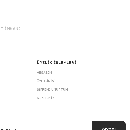
İT İMKANI
ÜYELİK İŞLEMLERİ
HESABIM
ÜYE GIRIŞI
ŞIFREMI UNUTTUM
SEPETINIZ
KAYDOL