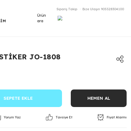
Sipariş Takip
Bize Ulaşın
905528304100
Ürün
ara
ŞİM
STİKER JO-1808
SEPETE EKLE
HEMEN AL
Yorum Yaz
Fiyat Alarmı
Tavsiye Et