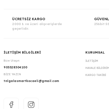
ÜCRETSİZ KARGO
GÜVENL
2000 ₺ ve üzeri alışverişlerde
256bit SS
geçerlidir.
İLETİŞİM BİLGİLERİ
KURUMSAL
Bize Ulaşın
İLETIŞIM
905528304100
HAVALE BILDIRI
BİZE YAZIN
KARGO TAKIBI
tnlgalasmartkocaeli@gmail.com