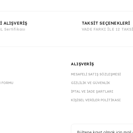
Bu ürüne ilk yorumu siz yapın!
İ ALIŞVERİŞ
TAKSİT SEÇENEKLERİ
L Sertifikası
VADE FARKI İLE 12 TAKS
Yorum Yaz
ALIŞVERİŞ
MESAFELI SATIŞ SÖZLEŞMESI
M FORMU
GIZLILIK VE GÜVENLIK
İPTAL VE İADE ŞARTLARI
KIŞISEL VERILER POLITIKASI