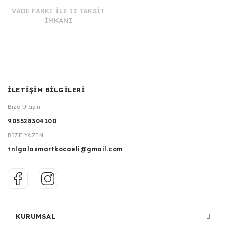
VADE FARKI İLE 12 TAKSİT
İMKANI
İLETİŞİM BİLGİLERİ
Bize Ulaşın
905528304100
BİZE YAZIN
tnlgalasmartkocaeli@gmail.com
KURUMSAL