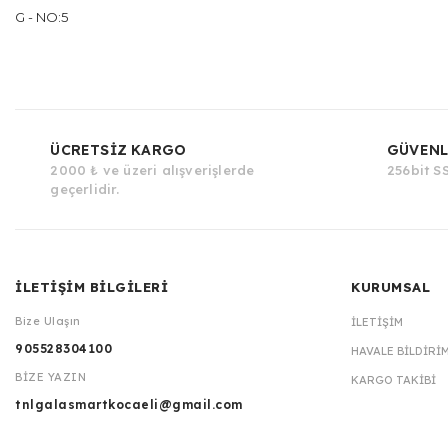
G - NO:5
ÜCRETSİZ KARGO
GÜVENL
2000 ₺ ve üzeri alışverişlerde
256bit SS
geçerlidir.
İLETİŞİM BİLGİLERİ
KURUMSAL
Bize Ulaşın
İLETIŞIM
905528304100
HAVALE BILDIRI
BİZE YAZIN
KARGO TAKIBI
tnlgalasmartkocaeli@gmail.com