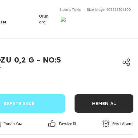
Sipariş Takip
Bize Ulaşın
905528304100
Ürün
ara
ŞİM
ZU 0,2 G - NO:5
1
SEPETE EKLE
HEMEN AL
Yorum Yaz
Fiyat Alarmı
Tavsiye Et