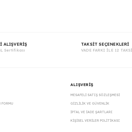
Bu ürüne ilk yorumu siz yapın!
İ ALIŞVERİŞ
TAKSİT SEÇENEKLERİ
L Sertifikası
VADE FARKI İLE 12 TAKS
Yorum Yaz
ALIŞVERİŞ
MESAFELI SATIŞ SÖZLEŞMESI
M FORMU
GIZLILIK VE GÜVENLIK
İPTAL VE İADE ŞARTLARI
KIŞISEL VERILER POLITIKASI