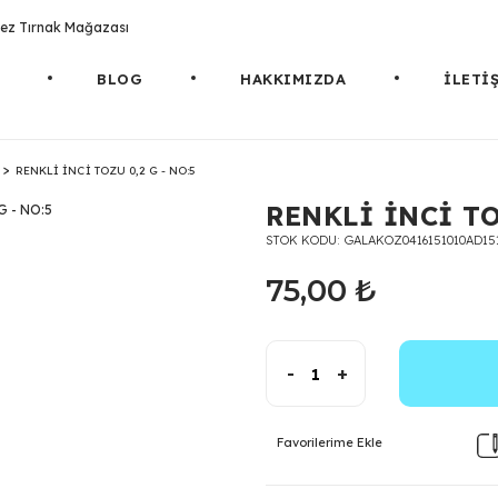
rotez Tırnak Mağazası
BLOG
HAKKIMIZDA
İLETİ
RENKLİ İNCİ TOZU 0,2 G - NO:5
RENKLİ İNCİ TO
STOK KODU
GALAKOZ0416151010AD15
75,00 ₺
-
+