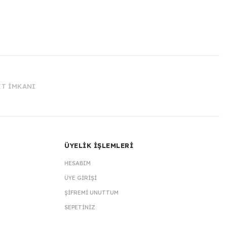
İT İMKANI
ÜYELİK İŞLEMLERİ
HESABIM
ÜYE GIRIŞI
ŞIFREMI UNUTTUM
SEPETINIZ