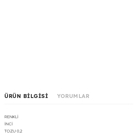
ÜRÜN BILGISI
YORUMLAR
RENKLİ
İNCİ
TOZU 0,2