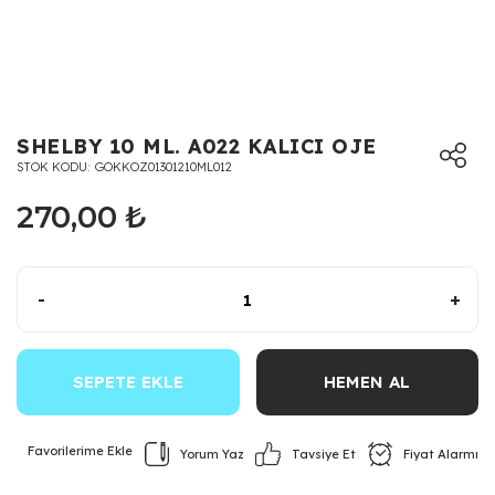
SHELBY 10 ML. A022 KALICI OJE
STOK KODU
GOKKOZ01301210ML012
270,00 ₺
-
+
SEPETE EKLE
HEMEN AL
Yorum Yaz
Fiyat Alarmı
Tavsiye Et