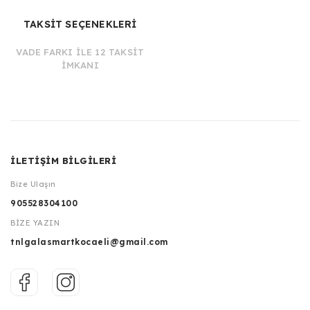
TAKSİT SEÇENEKLERİ
VADE FARKI İLE 12 TAKSİT
İMKANI
İLETİŞİM BİLGİLERİ
Bize Ulaşın
905528304100
BİZE YAZIN
tnlgalasmartkocaeli@gmail.com