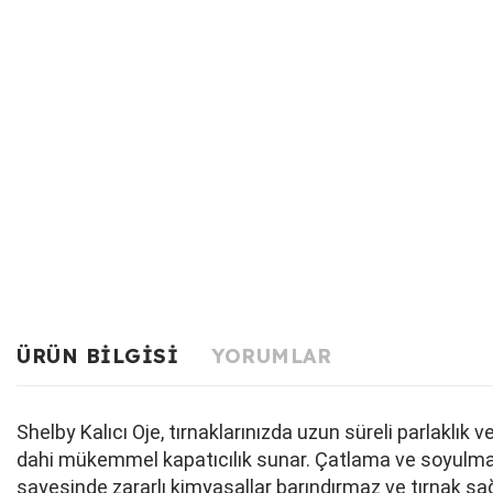
ÜRÜN BILGISI
YORUMLAR
Shelby Kalıcı Oje, tırnaklarınızda uzun süreli parlaklı
dahi mükemmel kapatıcılık sunar. Çatlama ve soyulma ya
sayesinde zararlı kimyasallar barındırmaz ve tırnak sağ