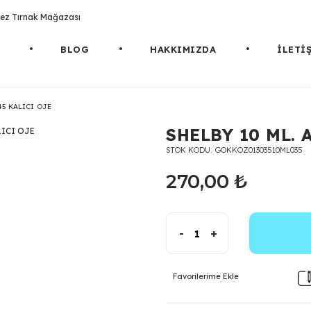
rotez Tırnak Mağazası
BLOG
HAKKIMIZDA
İLETİ
45 KALICI OJE
SHELBY 10 ML. 
STOK KODU
GOKKOZ01303510ML035
270,00 ₺
-
+