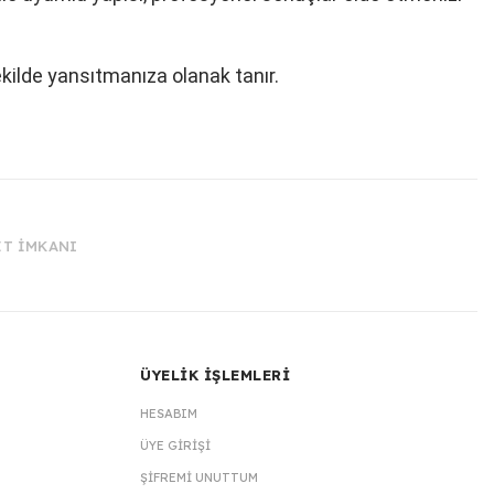
ekilde yansıtmanıza olanak tanır.
İT İMKANI
ÜYELİK İŞLEMLERİ
HESABIM
ÜYE GIRIŞI
ŞIFREMI UNUTTUM