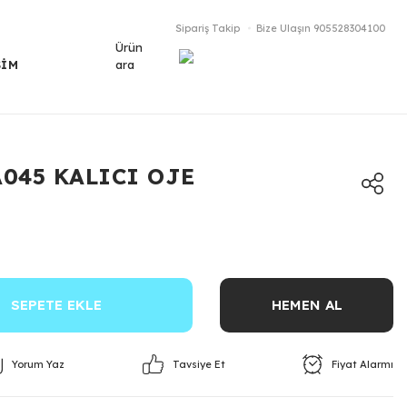
Sipariş Takip
Bize Ulaşın
905528304100
Ürün
ara
ŞİM
A045 KALICI OJE
SEPETE EKLE
HEMEN AL
Yorum Yaz
Fiyat Alarmı
Tavsiye Et