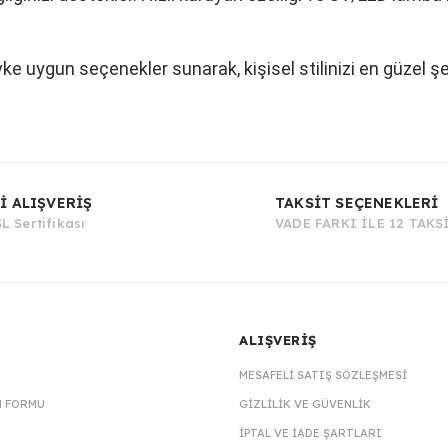
vke uygun seçenekler sunarak, kişisel stilinizi en güzel ş
Bu ürüne ilk yorumu siz yapın!
İ ALIŞVERİŞ
TAKSİT SEÇENEKLERİ
L Sertifikası
VADE FARKI İLE 12 TAKS
Yorum Yaz
ALIŞVERİŞ
MESAFELI SATIŞ SÖZLEŞMESI
M FORMU
GIZLILIK VE GÜVENLIK
İPTAL VE İADE ŞARTLARI