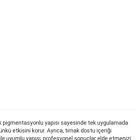
yüksek pigmentasyonlu yapısı sayesinde tek uygulamada
ü etkisini korur. Ayrıca, tırnak dostu içeriği
 ile uyumlu yapısı, profesyonel sonuçlar elde etmenizi