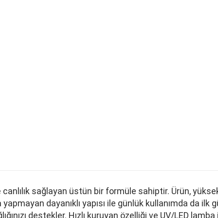
k ve canlılık sağlayan üstün bir formüle sahiptir. Ürün, 
pmayan dayanıklı yapısı ile günlük kullanımda da ilk günk
lığınızı destekler. Hızlı kuruyan özelliği ve UV/LED lamba