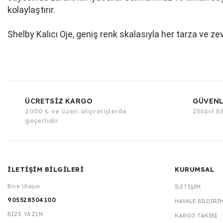
kolaylaştırır.
Shelby Kalıcı Oje, geniş renk skalasıyla her tarza ve ze
ÜCRETSİZ KARGO
GÜVENL
2000 ₺ ve üzeri alışverişlerde
256bit SS
geçerlidir.
İLETİŞİM BİLGİLERİ
KURUMSAL
Bize Ulaşın
İLETIŞIM
905528304100
HAVALE BILDIRI
BİZE YAZIN
KARGO TAKIBI