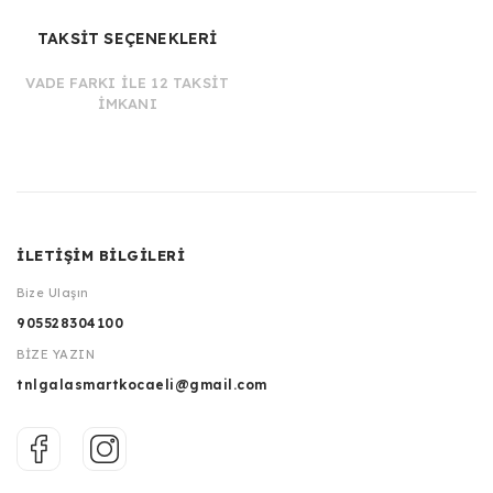
TAKSİT SEÇENEKLERİ
VADE FARKI İLE 12 TAKSİT
İMKANI
İLETİŞİM BİLGİLERİ
Bize Ulaşın
905528304100
BİZE YAZIN
tnlgalasmartkocaeli@gmail.com