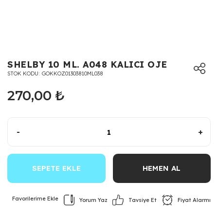
SHELBY 10 ML. A048 KALICI OJE
STOK KODU
GOKKOZ01303810ML038
270,00 ₺
-
+
SEPETE EKLE
HEMEN AL
Yorum Yaz
Fiyat Alarmı
Tavsiye Et