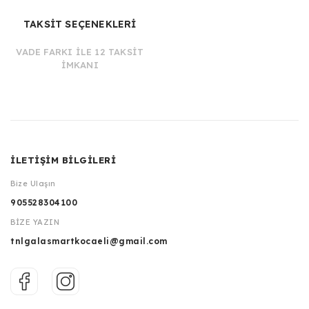
TAKSİT SEÇENEKLERİ
VADE FARKI İLE 12 TAKSİT
İMKANI
İLETİŞİM BİLGİLERİ
Bize Ulaşın
905528304100
BİZE YAZIN
tnlgalasmartkocaeli@gmail.com