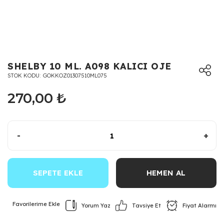
SHELBY 10 ML. A098 KALICI OJE
STOK KODU
GOKKOZ01307510ML075
270,00 ₺
-
+
SEPETE EKLE
HEMEN AL
Yorum Yaz
Fiyat Alarmı
Tavsiye Et