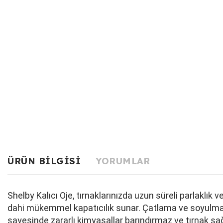
ÜRÜN BILGISI
YORUMLAR
Shelby Kalıcı Oje, tırnaklarınızda uzun süreli parlaklı
dahi mükemmel kapatıcılık sunar. Çatlama ve soyulma ya
sayesinde zararlı kimyasallar barındırmaz ve tırnak sağ