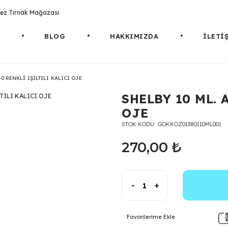
rotez Tırnak Mağazası
BLOG
HAKKIMIZDA
İLETİ
40 RENKLİ IŞILTILI KALICI OJE
SHELBY 10 ML. 
OJE
STOK KODU
GOKKOZ01380110ML001
270,00 ₺
-
+