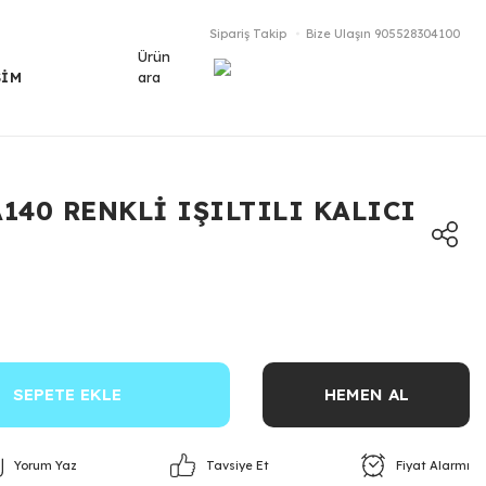
Sipariş Takip
Bize Ulaşın
905528304100
Ürün
ara
ŞİM
A140 RENKLİ IŞILTILI KALICI
SEPETE EKLE
HEMEN AL
Yorum Yaz
Fiyat Alarmı
Tavsiye Et