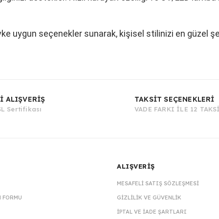
vke uygun seçenekler sunarak, kişisel stilinizi en güzel ş
Bu ürüne ilk yorumu siz yapın!
İ ALIŞVERİŞ
TAKSİT SEÇENEKLERİ
L Sertifikası
VADE FARKI İLE 12 TAKS
Yorum Yaz
ALIŞVERİŞ
MESAFELI SATIŞ SÖZLEŞMESI
M FORMU
GIZLILIK VE GÜVENLIK
İPTAL VE İADE ŞARTLARI