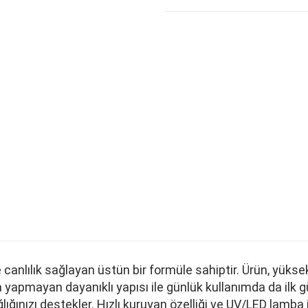
k ve canlılık sağlayan üstün bir formüle sahiptir. Ürün, 
pmayan dayanıklı yapısı ile günlük kullanımda da ilk günk
lığınızı destekler. Hızlı kuruyan özelliği ve UV/LED lamba