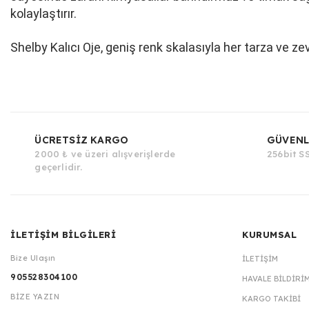
kolaylaştırır.
Shelby Kalıcı Oje, geniş renk skalasıyla her tarza ve ze
ÜCRETSİZ KARGO
GÜVENL
2000 ₺ ve üzeri alışverişlerde
256bit SS
geçerlidir.
İLETİŞİM BİLGİLERİ
KURUMSAL
Bize Ulaşın
İLETIŞIM
905528304100
HAVALE BILDIRI
BİZE YAZIN
KARGO TAKIBI