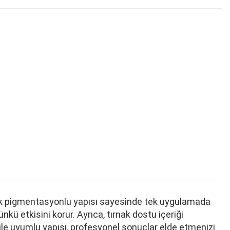
yüksek pigmentasyonlu yapısı sayesinde tek uygulamada
ü etkisini korur. Ayrıca, tırnak dostu içeriği
 ile uyumlu yapısı, profesyonel sonuçlar elde etmenizi