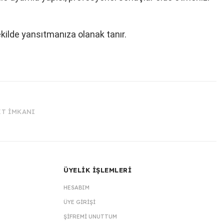
ekilde yansıtmanıza olanak tanır.
İT İMKANI
ÜYELİK İŞLEMLERİ
HESABIM
ÜYE GIRIŞI
ŞIFREMI UNUTTUM