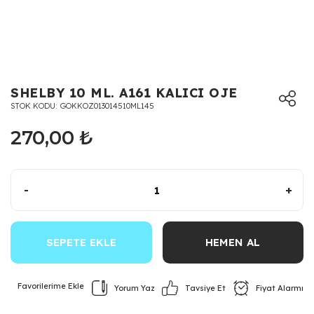
SHELBY 10 ML. A161 KALICI OJE
STOK KODU
GOKKOZ013014510ML145
270,00 ₺
-
+
SEPETE EKLE
HEMEN AL
Yorum Yaz
Fiyat Alarmı
Tavsiye Et