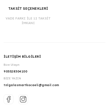
TAKSİT SEÇENEKLERİ
VADE FARKI İLE 12 TAKSİT
İMKANI
İLETİŞİM BİLGİLERİ
Bize Ulaşın
905528304100
BİZE YAZIN
tnlgalasmartkocaeli@gmail.com