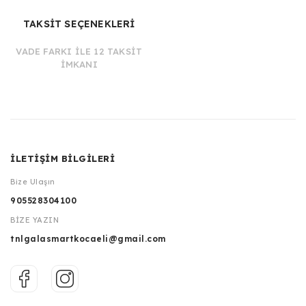
TAKSİT SEÇENEKLERİ
VADE FARKI İLE 12 TAKSİT
İMKANI
İLETİŞİM BİLGİLERİ
Bize Ulaşın
905528304100
BİZE YAZIN
tnlgalasmartkocaeli@gmail.com