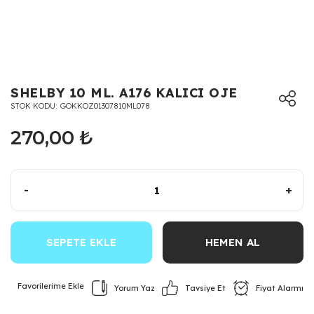
SHELBY 10 ML. A176 KALICI OJE
STOK KODU
GOKKOZ01307810ML078
270,00 ₺
-
+
SEPETE EKLE
HEMEN AL
Yorum Yaz
Fiyat Alarmı
Tavsiye Et