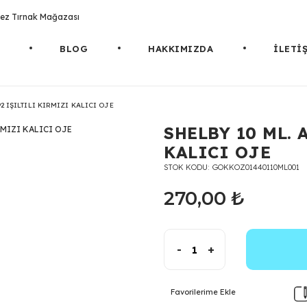
rotez Tırnak Mağazası
BLOG
HAKKIMIZDA
İLETİ
92 IŞILTILI KIRMIZI KALICI OJE
SHELBY 10 ML. 
KALICI OJE
STOK KODU
GOKKOZ01440110ML001
270,00 ₺
-
+