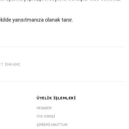
ekilde yansıtmanıza olanak tanır.
İT İMKANI
ÜYELİK İŞLEMLERİ
HESABIM
ÜYE GIRIŞI
ŞIFREMI UNUTTUM