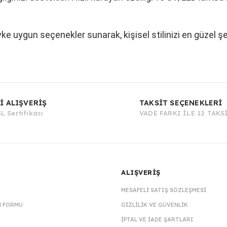
vke uygun seçenekler sunarak, kişisel stilinizi en güzel ş
Bu ürüne ilk yorumu siz yapın!
İ ALIŞVERİŞ
TAKSİT SEÇENEKLERİ
L Sertifikası
VADE FARKI İLE 12 TAKS
Yorum Yaz
ALIŞVERİŞ
MESAFELI SATIŞ SÖZLEŞMESI
M FORMU
GIZLILIK VE GÜVENLIK
İPTAL VE İADE ŞARTLARI