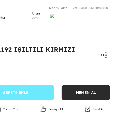
Sipariş Takip
Bize Ulaşın
905528304100
Ürün
ara
ŞİM
A192 IŞILTILI KIRMIZI
SEPETE EKLE
HEMEN AL
Yorum Yaz
Fiyat Alarmı
Tavsiye Et