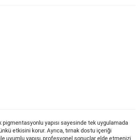
yüksek pigmentasyonlu yapısı sayesinde tek uygulamada
ü etkisini korur. Ayrıca, tırnak dostu içeriği
 ile uyumlu yapısı, profesyonel sonuçlar elde etmenizi