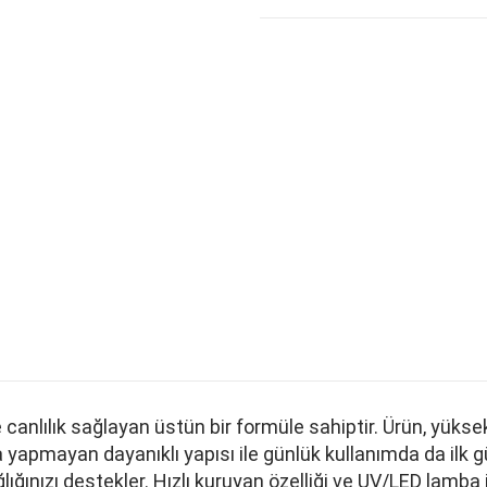
k ve canlılık sağlayan üstün bir formüle sahiptir. Ürün, 
pmayan dayanıklı yapısı ile günlük kullanımda da ilk günk
lığınızı destekler. Hızlı kuruyan özelliği ve UV/LED lamba