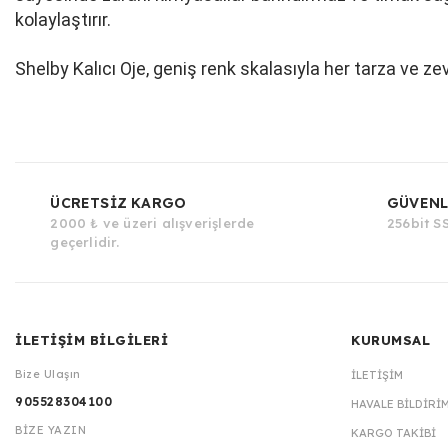
kolaylaştırır.
Shelby Kalıcı Oje, geniş renk skalasıyla her tarza ve ze
ÜCRETSİZ KARGO
GÜVENL
2000 ₺ ve üzeri alışverişlerde
256bit SS
geçerlidir.
İLETİŞİM BİLGİLERİ
KURUMSAL
Bize Ulaşın
İLETIŞIM
905528304100
HAVALE BILDIRI
BİZE YAZIN
KARGO TAKIBI