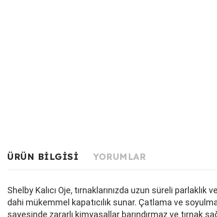
ÜRÜN BILGISI
YORUMLAR
Shelby Kalıcı Oje, tırnaklarınızda uzun süreli parlaklı
dahi mükemmel kapatıcılık sunar. Çatlama ve soyulma ya
sayesinde zararlı kimyasallar barındırmaz ve tırnak sağ