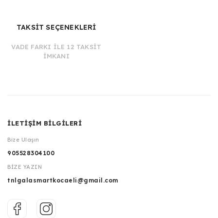
TAKSİT SEÇENEKLERİ
VADE FARKI İLE 12 TAKSİT
İMKANI
İLETİŞİM BİLGİLERİ
Bize Ulaşın
905528304100
BİZE YAZIN
tnlgalasmartkocaeli@gmail.com