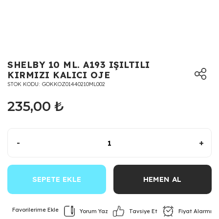
SHELBY 10 ML. A193 IŞILTILI
KIRMIZI KALICI OJE
STOK KODU
GOKKOZ01440210ML002
235,00 ₺
-
+
SEPETE EKLE
HEMEN AL
Yorum Yaz
Fiyat Alarmı
Tavsiye Et