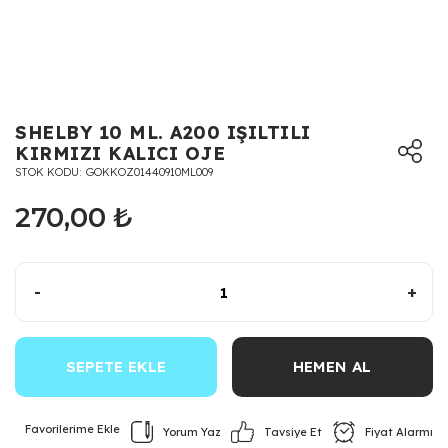
SHELBY 10 ML. A200 IŞILTILI
KIRMIZI KALICI OJE
STOK KODU
GOKKOZ01440910ML009
270,00 ₺
-
+
SEPETE EKLE
HEMEN AL
Yorum Yaz
Fiyat Alarmı
Tavsiye Et