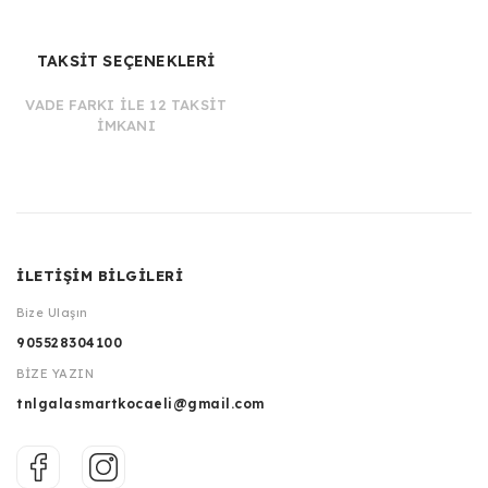
TAKSİT SEÇENEKLERİ
VADE FARKI İLE 12 TAKSİT
İMKANI
İLETİŞİM BİLGİLERİ
Bize Ulaşın
905528304100
BİZE YAZIN
tnlgalasmartkocaeli@gmail.com