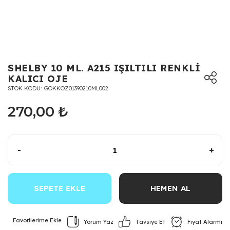
SHELBY 10 ML. A215 IŞILTILI RENKLİ
KALICI OJE
STOK KODU
GOKKOZ01390210ML002
270,00 ₺
-
+
SEPETE EKLE
HEMEN AL
Yorum Yaz
Fiyat Alarmı
Tavsiye Et