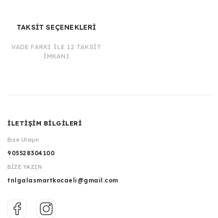
TAKSİT SEÇENEKLERİ
VADE FARKI İLE 12 TAKSİT
İMKANI
İLETİŞİM BİLGİLERİ
Bize Ulaşın
905528304100
BİZE YAZIN
tnlgalasmartkocaeli@gmail.com