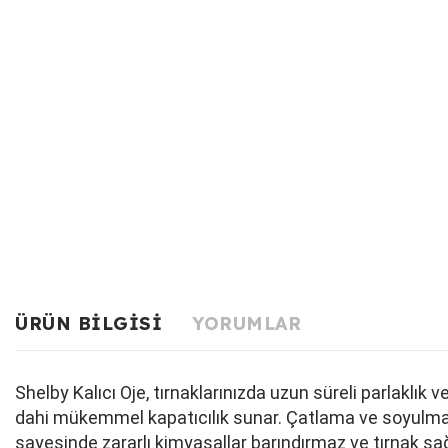
ÜRÜN BILGISI
YORUMLAR
Shelby Kalıcı Oje, tırnaklarınızda uzun süreli parlaklı
dahi mükemmel kapatıcılık sunar. Çatlama ve soyulma ya
sayesinde zararlı kimyasallar barındırmaz ve tırnak sağ