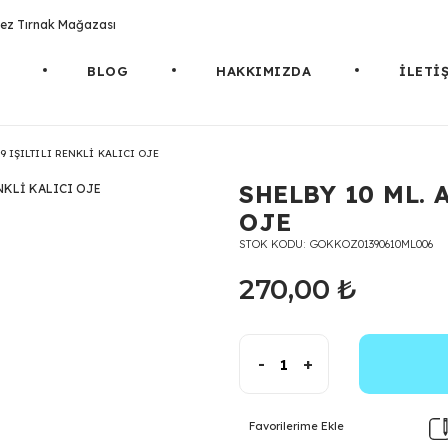
rotez Tırnak Mağazası
BLOG
HAKKIMIZDA
İLETİ
19 IŞILTILI RENKLİ KALICI OJE
SHELBY 10 ML. 
OJE
STOK KODU
GOKKOZ01390610ML006
270,00 ₺
-
+