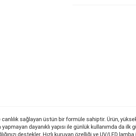
k ve canlılık sağlayan üstün bir formüle sahiptir. Ürün, 
pmayan dayanıklı yapısı ile günlük kullanımda da ilk günk
lığınızı destekler. Hızlı kuruyan özelliği ve UV/LED lamba