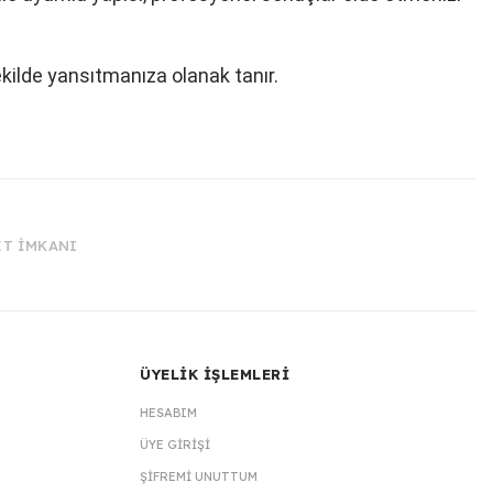
ekilde yansıtmanıza olanak tanır.
İT İMKANI
ÜYELİK İŞLEMLERİ
HESABIM
ÜYE GIRIŞI
ŞIFREMI UNUTTUM