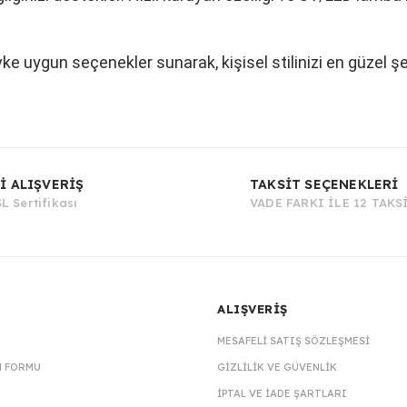
vke uygun seçenekler sunarak, kişisel stilinizi en güzel ş
Bu ürüne ilk yorumu siz yapın!
İ ALIŞVERİŞ
TAKSİT SEÇENEKLERİ
L Sertifikası
VADE FARKI İLE 12 TAKS
Yorum Yaz
ALIŞVERİŞ
MESAFELI SATIŞ SÖZLEŞMESI
M FORMU
GIZLILIK VE GÜVENLIK
İPTAL VE İADE ŞARTLARI