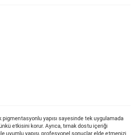
yüksek pigmentasyonlu yapısı sayesinde tek uygulamada
ü etkisini korur. Ayrıca, tırnak dostu içeriği
 ile uyumlu yapısı, profesyonel sonuçlar elde etmenizi