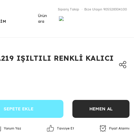
Sipariş Takip
Bize Ulaşın
905528304100
Ürün
ara
ŞİM
A219 IŞILTILI RENKLİ KALICI
SEPETE EKLE
HEMEN AL
Yorum Yaz
Fiyat Alarmı
Tavsiye Et