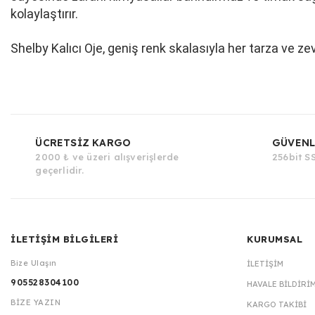
kolaylaştırır.
Shelby Kalıcı Oje, geniş renk skalasıyla her tarza ve ze
ÜCRETSİZ KARGO
GÜVENL
2000 ₺ ve üzeri alışverişlerde
256bit SS
geçerlidir.
İLETİŞİM BİLGİLERİ
KURUMSAL
Bize Ulaşın
İLETIŞIM
905528304100
HAVALE BILDIRI
BİZE YAZIN
KARGO TAKIBI