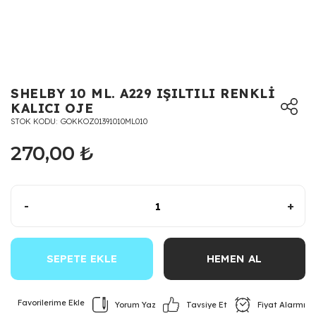
SHELBY 10 ML. A229 IŞILTILI RENKLİ
KALICI OJE
STOK KODU
GOKKOZ01391010ML010
270,00 ₺
-
+
SEPETE EKLE
HEMEN AL
Yorum Yaz
Fiyat Alarmı
Tavsiye Et