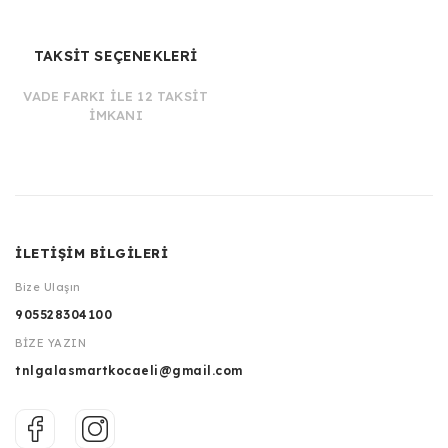
TAKSİT SEÇENEKLERİ
VADE FARKI İLE 12 TAKSİT
İMKANI
İLETİŞİM BİLGİLERİ
Bize Ulaşın
905528304100
BİZE YAZIN
tnlgalasmartkocaeli@gmail.com