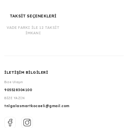
TAKSİT SEÇENEKLERİ
VADE FARKI İLE 12 TAKSİT
İMKANI
İLETİŞİM BİLGİLERİ
Bize Ulaşın
905528304100
BİZE YAZIN
tnlgalasmartkocaeli@gmail.com