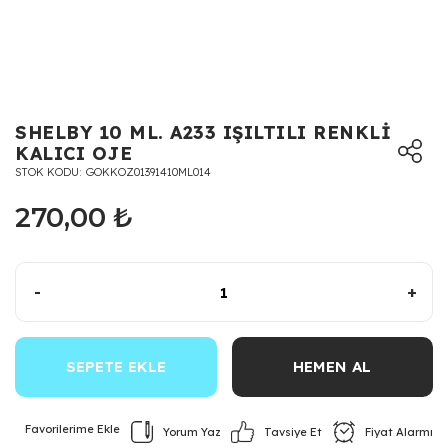
SHELBY 10 ML. A233 IŞILTILI RENKLİ
KALICI OJE
STOK KODU
GOKKOZ01391410ML014
270,00 ₺
-
+
SEPETE EKLE
HEMEN AL
Yorum Yaz
Fiyat Alarmı
Tavsiye Et