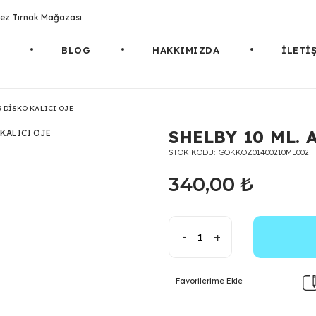
rotez Tırnak Mağazası
BLOG
HAKKIMIZDA
İLETİ
9 DİSKO KALICI OJE
SHELBY 10 ML. 
STOK KODU
GOKKOZ01400210ML002
340,00 ₺
-
+