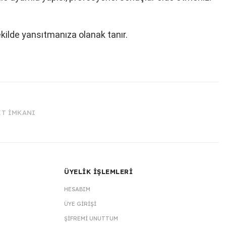
ekilde yansıtmanıza olanak tanır.
İT İMKANI
ÜYELİK İŞLEMLERİ
HESABIM
ÜYE GIRIŞI
ŞIFREMI UNUTTUM