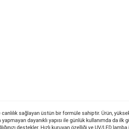
k ve canlılık sağlayan üstün bir formüle sahiptir. Ürün, 
pmayan dayanıklı yapısı ile günlük kullanımda da ilk günk
lığınızı destekler. Hızlı kuruyan özelliği ve UV/LED lamba