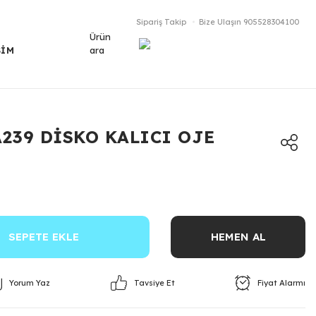
Sipariş Takip
Bize Ulaşın
905528304100
Ürün
ara
ŞİM
A239 DİSKO KALICI OJE
SEPETE EKLE
HEMEN AL
Yorum Yaz
Fiyat Alarmı
Tavsiye Et