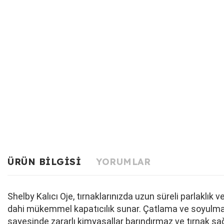
ÜRÜN BILGISI
YORUMLAR
Shelby Kalıcı Oje, tırnaklarınızda uzun süreli parlaklı
dahi mükemmel kapatıcılık sunar. Çatlama ve soyulma ya
sayesinde zararlı kimyasallar barındırmaz ve tırnak sağ