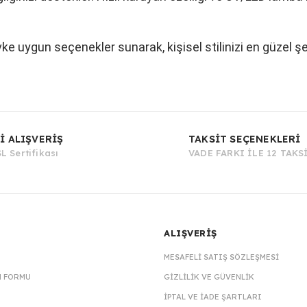
vke uygun seçenekler sunarak, kişisel stilinizi en güzel ş
Bu ürüne ilk yorumu siz yapın!
İ ALIŞVERİŞ
TAKSİT SEÇENEKLERİ
L Sertifikası
VADE FARKI İLE 12 TAKS
Yorum Yaz
ALIŞVERİŞ
MESAFELI SATIŞ SÖZLEŞMESI
M FORMU
GIZLILIK VE GÜVENLIK
İPTAL VE İADE ŞARTLARI