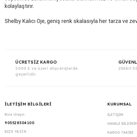
kolaylaştırır.
Shelby Kalıcı Oje, geniş renk skalasıyla her tarza ve ze
ÜCRETSİZ KARGO
GÜVENL
2000 ₺ ve üzeri alışverişlerde
256bit SS
geçerlidir.
İLETİŞİM BİLGİLERİ
KURUMSAL
Bize Ulaşın
İLETIŞIM
905528304100
HAVALE BILDIRI
BİZE YAZIN
KARGO TAKIBI