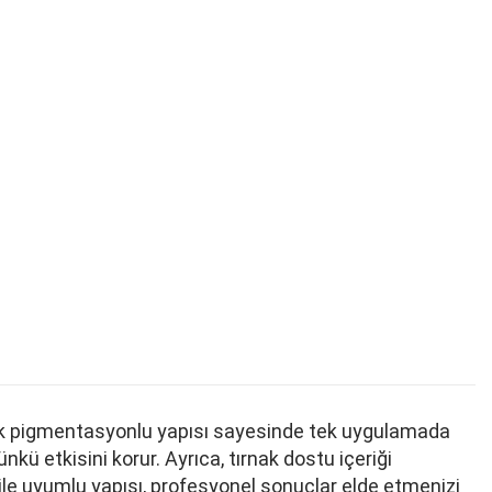
yüksek pigmentasyonlu yapısı sayesinde tek uygulamada
ü etkisini korur. Ayrıca, tırnak dostu içeriği
 ile uyumlu yapısı, profesyonel sonuçlar elde etmenizi