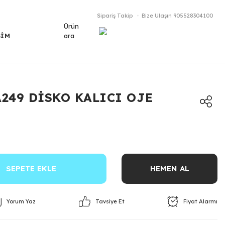
Sipariş Takip
Bize Ulaşın
905528304100
Ürün
ara
ŞİM
A249 DİSKO KALICI OJE
SEPETE EKLE
HEMEN AL
Yorum Yaz
Fiyat Alarmı
Tavsiye Et