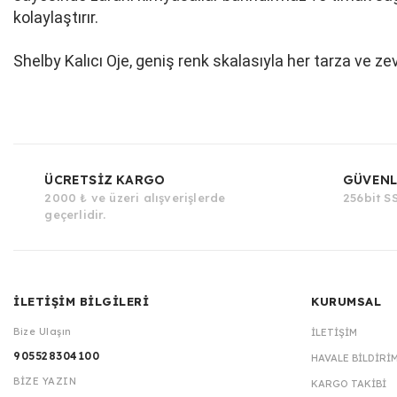
kolaylaştırır.
Shelby Kalıcı Oje, geniş renk skalasıyla her tarza ve ze
ÜCRETSİZ KARGO
GÜVENL
2000 ₺ ve üzeri alışverişlerde
256bit SS
geçerlidir.
İLETİŞİM BİLGİLERİ
KURUMSAL
Bize Ulaşın
İLETIŞIM
905528304100
HAVALE BILDIRI
BİZE YAZIN
KARGO TAKIBI