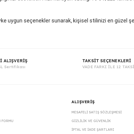
vke uygun seçenekler sunarak, kişisel stilinizi en güzel ş
Bu ürüne ilk yorumu siz yapın!
İ ALIŞVERİŞ
TAKSİT SEÇENEKLERİ
L Sertifikası
VADE FARKI İLE 12 TAKS
Yorum Yaz
ALIŞVERİŞ
MESAFELI SATIŞ SÖZLEŞMESI
M FORMU
GIZLILIK VE GÜVENLIK
İPTAL VE İADE ŞARTLARI