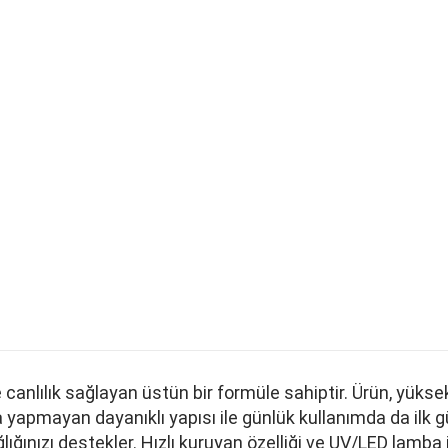
k ve canlılık sağlayan üstün bir formüle sahiptir. Ürün, 
pmayan dayanıklı yapısı ile günlük kullanımda da ilk günk
lığınızı destekler. Hızlı kuruyan özelliği ve UV/LED lamba