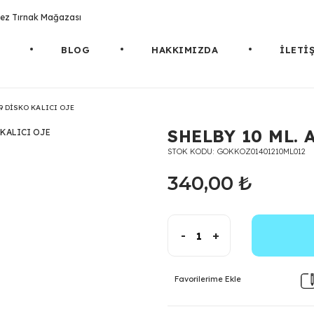
rotez Tırnak Mağazası
BLOG
HAKKIMIZDA
İLETİ
49 DİSKO KALICI OJE
SHELBY 10 ML. 
STOK KODU
GOKKOZ01401210ML012
340,00 ₺
-
+