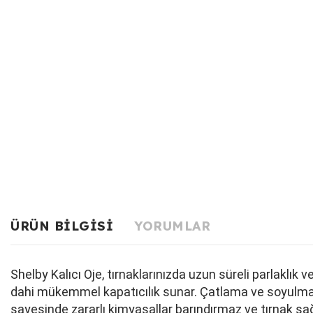
ÜRÜN BILGISI
YORUMLAR
Shelby Kalıcı Oje, tırnaklarınızda uzun süreli parlaklı
dahi mükemmel kapatıcılık sunar. Çatlama ve soyulma ya
sayesinde zararlı kimyasallar barındırmaz ve tırnak sağ