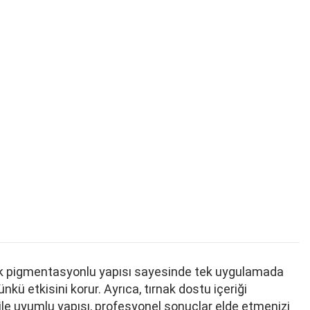
yüksek pigmentasyonlu yapısı sayesinde tek uygulamada
ü etkisini korur. Ayrıca, tırnak dostu içeriği
 ile uyumlu yapısı, profesyonel sonuçlar elde etmenizi