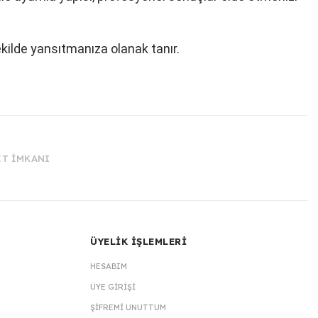
ekilde yansıtmanıza olanak tanır.
İT İMKANI
ÜYELİK İŞLEMLERİ
HESABIM
ÜYE GIRIŞI
ŞIFREMI UNUTTUM