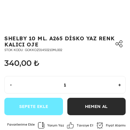
SHELBY 10 ML. A265 DİSKO YAZ RENK
KALICI OJE
STOK KODU
GOKKOZ01450210ML002
340,00 ₺
-
+
SEPETE EKLE
HEMEN AL
Yorum Yaz
Fiyat Alarmı
Tavsiye Et