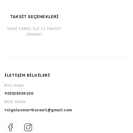
TAKSİT SEÇENEKLERİ
VADE FARKI İLE 12 TAKSİT
İMKANI
İLETİŞİM BİLGİLERİ
Bize Ulaşın
905528304100
BİZE YAZIN
tnlgalasmartkocaeli@gmail.com