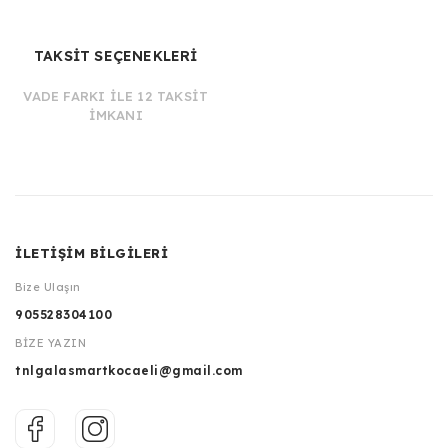
TAKSİT SEÇENEKLERİ
VADE FARKI İLE 12 TAKSİT
İMKANI
İLETİŞİM BİLGİLERİ
Bize Ulaşın
905528304100
BİZE YAZIN
tnlgalasmartkocaeli@gmail.com