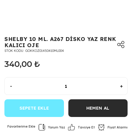
SHELBY 10 ML. A267 DİSKO YAZ RENK
KALICI OJE
STOK KODU
GOKKOZ01450410ML004
340,00 ₺
-
+
SEPETE EKLE
HEMEN AL
Yorum Yaz
Fiyat Alarmı
Tavsiye Et