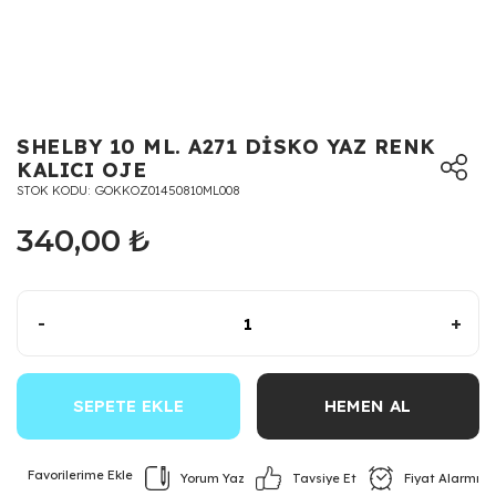
SHELBY 10 ML. A271 DİSKO YAZ RENK
KALICI OJE
STOK KODU
GOKKOZ01450810ML008
340,00 ₺
-
+
SEPETE EKLE
HEMEN AL
Yorum Yaz
Fiyat Alarmı
Tavsiye Et