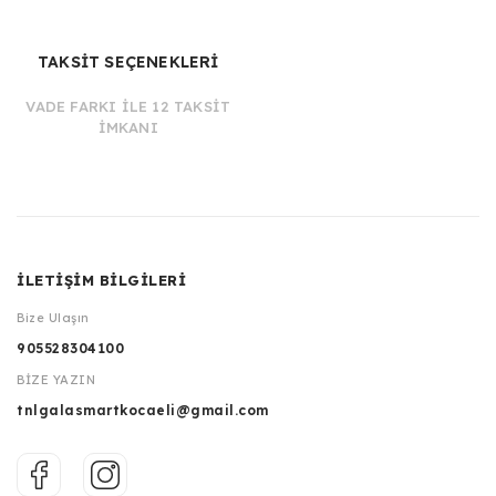
TAKSİT SEÇENEKLERİ
VADE FARKI İLE 12 TAKSİT
İMKANI
İLETİŞİM BİLGİLERİ
Bize Ulaşın
905528304100
BİZE YAZIN
tnlgalasmartkocaeli@gmail.com