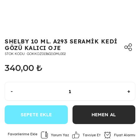
SHELBY 10 ML. A293 SERAMİK KEDİ
GÖZÜ KALICI OJE
STOK KODU
GOKKOZ01360210ML002
340,00 ₺
-
+
SEPETE EKLE
HEMEN AL
Yorum Yaz
Fiyat Alarmı
Tavsiye Et