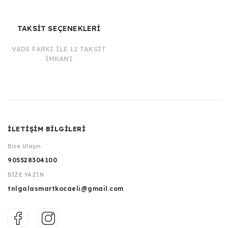
TAKSİT SEÇENEKLERİ
VADE FARKI İLE 12 TAKSİT
İMKANI
İLETİŞİM BİLGİLERİ
Bize Ulaşın
905528304100
BİZE YAZIN
tnlgalasmartkocaeli@gmail.com