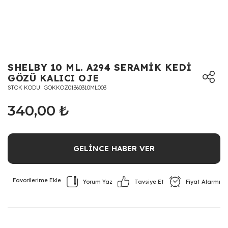
SHELBY 10 ML. A294 SERAMİK KEDİ
GÖZÜ KALICI OJE
STOK KODU
GOKKOZ01360310ML003
340,00 ₺
GELİNCE HABER VER
Yorum Yaz
Fiyat Alarmı
Tavsiye Et