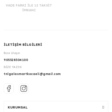
VADE FARKI İLE 12 TAKSİT
İMKANI
İLETİŞİM BİLGİLERİ
Bize Ulaşın
905528304100
BİZE YAZIN
tnlgalasmartkocaeli@gmail.com
KURUMSAL