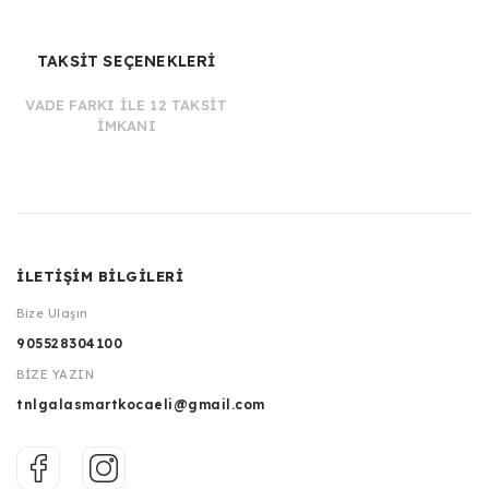
TAKSİT SEÇENEKLERİ
VADE FARKI İLE 12 TAKSİT
İMKANI
İLETİŞİM BİLGİLERİ
Bize Ulaşın
905528304100
BİZE YAZIN
tnlgalasmartkocaeli@gmail.com