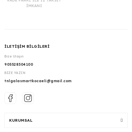
VADE FARKI İLE 12 TAKSİT
İMKANI
İLETİŞİM BİLGİLERİ
Bize Ulaşın
905528304100
BİZE YAZIN
tnlgalasmartkocaeli@gmail.com
KURUMSAL