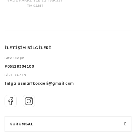
VADE FARKI İLE 12 TAKSİT
İMKANI
İLETİŞİM BİLGİLERİ
Bize Ulaşın
905528304100
BİZE YAZIN
tnlgalasmartkocaeli@gmail.com
KURUMSAL