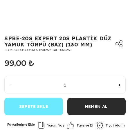
SPBE-20S EXPERT 20S PLASTİK DÜZ
YAMUK TÖRPÜ (BAZ) (130 MM)
STOK KODU
GOKKOZ1201259STALEXAD259
99,00 ₺
-
+
SEPETE EKLE
HEMEN AL
Yorum Yaz
Fiyat Alarmı
Tavsiye Et