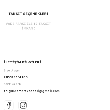
TAKSİT SEÇENEKLERİ
VADE FARKI İLE 12 TAKSİT
İMKANI
İLETİŞİM BİLGİLERİ
Bize Ulaşın
905528304100
BİZE YAZIN
tnlgalasmartkocaeli@gmail.com