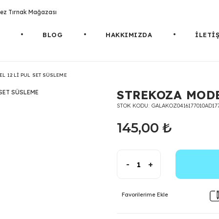
rotez Tırnak Mağazası
BLOG
HAKKIMIZDA
İLETİ
L 12 Lİ PUL SET SÜSLEME
STREKOZA MODE
STOK KODU
GALAKOZ0416177010AD17
145,00 ₺
-
+