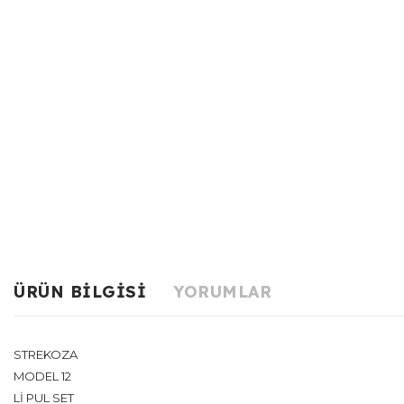
ÜRÜN BILGISI
YORUMLAR
STREKOZA
MODEL 12
Lİ PUL SET