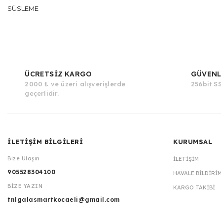
SÜSLEME
ÜCRETSİZ KARGO
GÜVENL
2000 ₺ ve üzeri alışverişlerde
256bit SS
geçerlidir.
İLETİŞİM BİLGİLERİ
KURUMSAL
Bize Ulaşın
İLETIŞIM
905528304100
HAVALE BILDIRI
BİZE YAZIN
KARGO TAKIBI
tnlgalasmartkocaeli@gmail.com