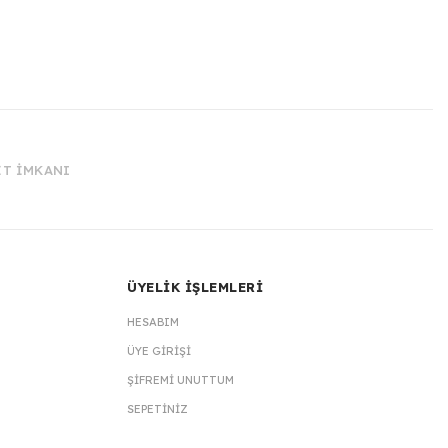
İT İMKANI
ÜYELİK İŞLEMLERİ
HESABIM
ÜYE GIRIŞI
ŞIFREMI UNUTTUM
SEPETINIZ