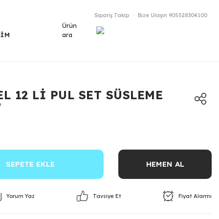
Sipariş Takip
Bize Ulaşın
905528304100
Ürün
ara
ŞİM
L 12 Lİ PUL SET SÜSLEME
7
SEPETE EKLE
HEMEN AL
Yorum Yaz
Fiyat Alarmı
Tavsiye Et