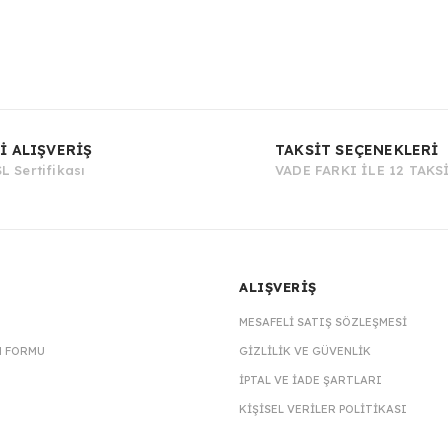
Bu ürüne ilk yorumu siz yapın!
İ ALIŞVERİŞ
TAKSİT SEÇENEKLERİ
L Sertifikası
VADE FARKI İLE 12 TAKS
Yorum Yaz
ALIŞVERİŞ
MESAFELI SATIŞ SÖZLEŞMESI
M FORMU
GIZLILIK VE GÜVENLIK
İPTAL VE İADE ŞARTLARI
KIŞISEL VERILER POLITIKASI