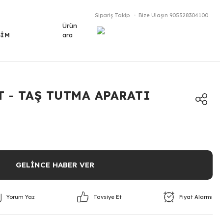
Sipariş Takip
Bize Ulaşın
905528304100
Ürün
ara
ŞİM
T - TAŞ TUTMA APARATI
GELİNCE HABER VER
Yorum Yaz
Fiyat Alarmı
Tavsiye Et