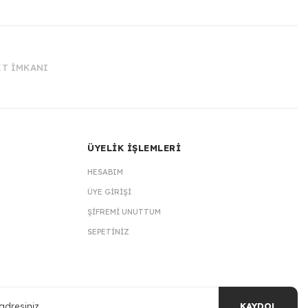
İT İMKANI
ÜYELİK İŞLEMLERİ
HESABIM
ÜYE GIRIŞI
ŞIFREMI UNUTTUM
SEPETINIZ
KAYDOL