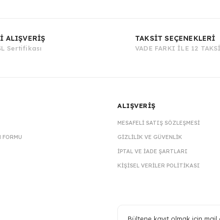
Bu ürüne ilk yorumu siz yapın!
İ ALIŞVERİŞ
TAKSİT SEÇENEKLERİ
L Sertifikası
VADE FARKI İLE 12 TAKS
Yorum Yaz
ALIŞVERİŞ
MESAFELI SATIŞ SÖZLEŞMESI
M FORMU
GIZLILIK VE GÜVENLIK
İPTAL VE İADE ŞARTLARI
KIŞISEL VERILER POLITIKASI