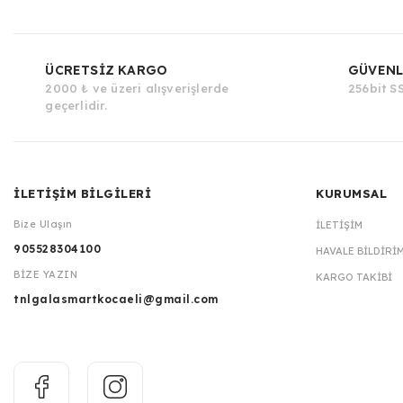
ÜCRETSİZ KARGO
GÜVENL
2000 ₺ ve üzeri alışverişlerde
256bit SS
geçerlidir.
İLETİŞİM BİLGİLERİ
KURUMSAL
Bize Ulaşın
İLETIŞIM
905528304100
HAVALE BILDIRI
BİZE YAZIN
KARGO TAKIBI
tnlgalasmartkocaeli@gmail.com