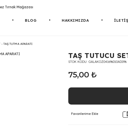
rotez Tırnak Mağazası
BLOG
HAKKIMIZDA
İLETİ
 - TAŞ TUTMA APARATI
TAŞ TUTUCU SE
STOK KODU
GALAKOZ041696010AD096
75,00 ₺