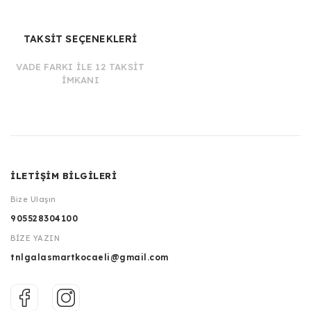
TAKSİT SEÇENEKLERİ
VADE FARKI İLE 12 TAKSİT
İMKANI
İLETİŞİM BİLGİLERİ
Bize Ulaşın
905528304100
BİZE YAZIN
tnlgalasmartkocaeli@gmail.com