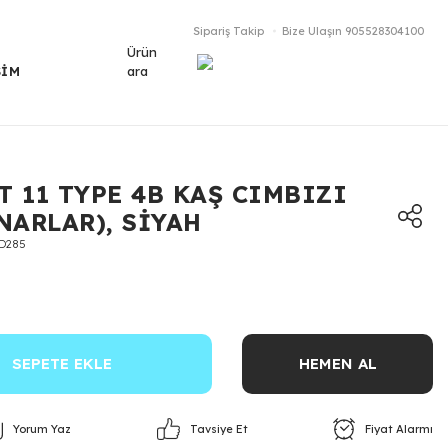
Sipariş Takip
Bize Ulaşın
905528304100
Ürün
ara
ŞİM
T 11 TYPE 4B KAŞ CIMBIZI
NARLAR), SİYAH
D285
SEPETE EKLE
HEMEN AL
Yorum Yaz
Fiyat Alarmı
Tavsiye Et