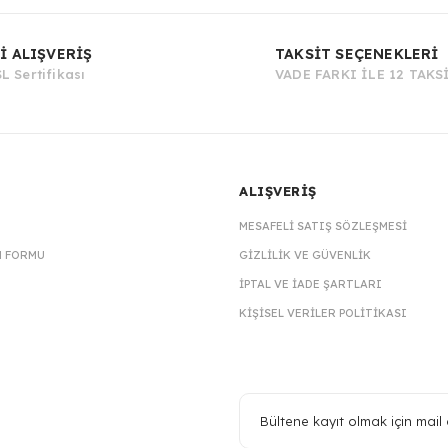
Bu ürüne ilk yorumu siz yapın!
İ ALIŞVERİŞ
TAKSİT SEÇENEKLERİ
L Sertifikası
VADE FARKI İLE 12 TAKS
Yorum Yaz
ALIŞVERİŞ
MESAFELI SATIŞ SÖZLEŞMESI
M FORMU
GIZLILIK VE GÜVENLIK
İPTAL VE İADE ŞARTLARI
KIŞISEL VERILER POLITIKASI