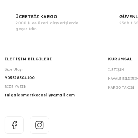
ÜCRETSİZ KARGO
GÜVENL
2000 ₺ ve üzeri alışverişlerde
256bit SS
geçerlidir.
İLETİŞİM BİLGİLERİ
KURUMSAL
Bize Ulaşın
İLETIŞIM
905528304100
HAVALE BILDIRI
BİZE YAZIN
KARGO TAKIBI
tnlgalasmartkocaeli@gmail.com