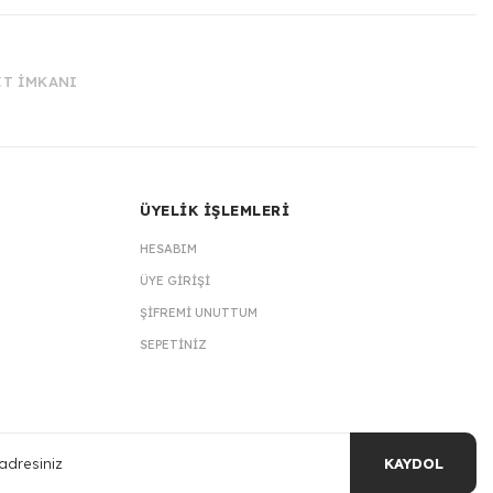
İT İMKANI
ÜYELİK İŞLEMLERİ
HESABIM
ÜYE GIRIŞI
ŞIFREMI UNUTTUM
SEPETINIZ
KAYDOL