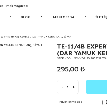
rotez Tırnak Mağazası
BLOG
HAKKIMIZDA
İLETİ
T 11 TYPE 4B KAŞ CIMBIZI (DAR YAMUK KENARLAR), SİYAH
TE-11/4B EXPER
(DAR YAMUK KE
STOK KODU
GOKKOZ1201285STALEXA
295,00 ₺
-
+