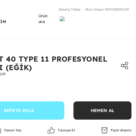
Sipariş Takip
Bize Ulaşın
905528304100
Ürün
ara
ŞİM
T 40 TYPE 11 PROFESYONEL
I (EĞİK)
239
SEPETE EKLE
HEMEN AL
Yorum Yaz
Fiyat Alarmı
Tavsiye Et