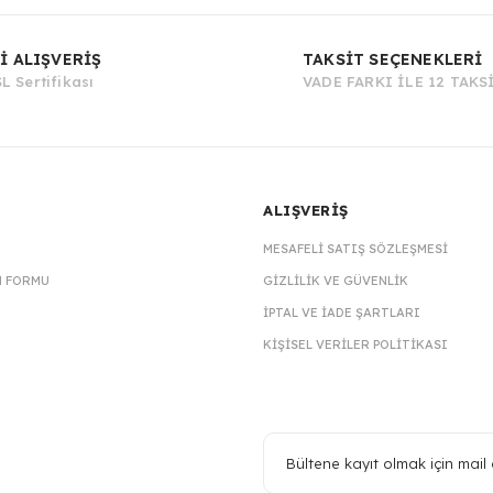
Bu ürüne ilk yorumu siz yapın!
İ ALIŞVERİŞ
TAKSİT SEÇENEKLERİ
L Sertifikası
VADE FARKI İLE 12 TAKS
Yorum Yaz
ALIŞVERİŞ
MESAFELI SATIŞ SÖZLEŞMESI
M FORMU
GIZLILIK VE GÜVENLIK
İPTAL VE İADE ŞARTLARI
KIŞISEL VERILER POLITIKASI