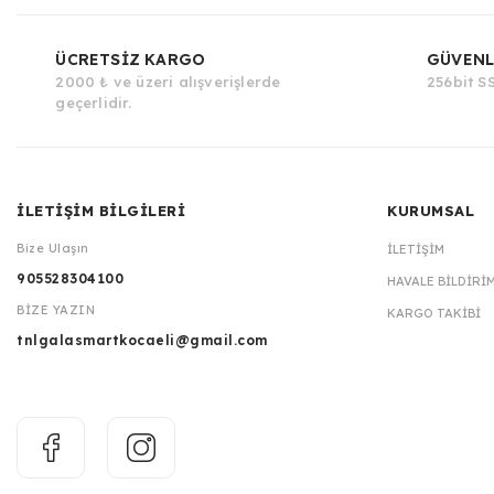
ÜCRETSİZ KARGO
GÜVENL
2000 ₺ ve üzeri alışverişlerde
256bit SS
geçerlidir.
İLETİŞİM BİLGİLERİ
KURUMSAL
Bize Ulaşın
İLETIŞIM
905528304100
HAVALE BILDIRI
BİZE YAZIN
KARGO TAKIBI
tnlgalasmartkocaeli@gmail.com