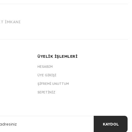
İT İMKANI
ÜYELİK İŞLEMLERİ
HESABIM
ÜYE GIRIŞI
ŞIFREMI UNUTTUM
SEPETINIZ
KAYDOL