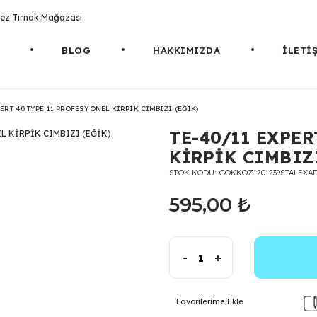
rotez Tırnak Mağazası
BLOG
HAKKIMIZDA
İLETİ
PERT 40 TYPE 11 PROFESYONEL KİRPİK CIMBIZI (EĞİK)
TE-40/11 EXPER
KİRPİK CIMBIZ
STOK KODU
GOKKOZ1201239STALEXAD
595,00 ₺
-
+