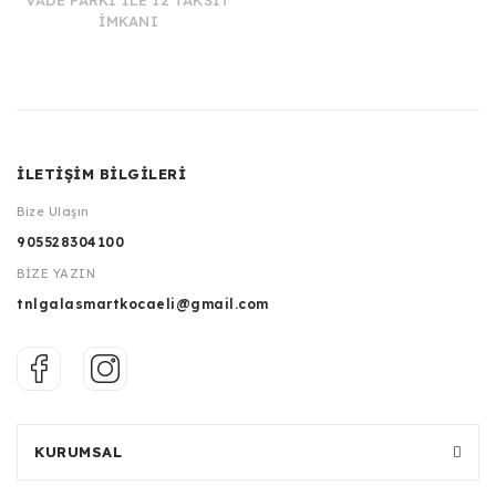
VADE FARKI İLE 12 TAKSİT
İMKANI
İLETİŞİM BİLGİLERİ
Bize Ulaşın
905528304100
BİZE YAZIN
tnlgalasmartkocaeli@gmail.com
KURUMSAL