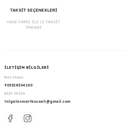
TAKSİT SEÇENEKLERİ
VADE FARKI İLE 12 TAKSİT
İMKANI
İLETİŞİM BİLGİLERİ
Bize Ulaşın
905528304100
BİZE YAZIN
tnlgalasmartkocaeli@gmail.com