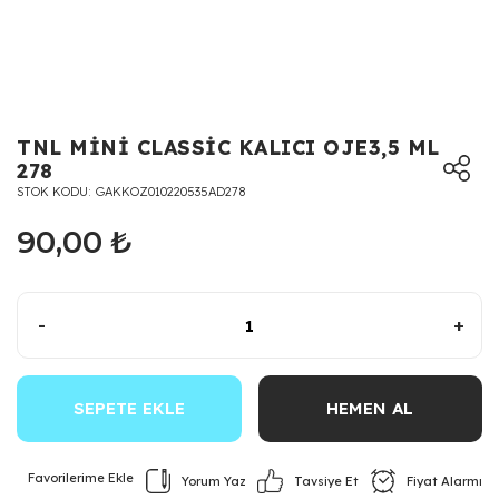
TNL MİNİ CLASSİC KALICI OJE3,5 ML
278
STOK KODU
GAKKOZ010220535AD278
90,00 ₺
-
+
SEPETE EKLE
HEMEN AL
Yorum Yaz
Fiyat Alarmı
Tavsiye Et