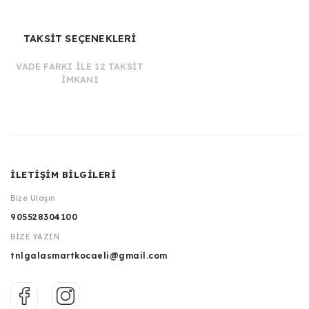
TAKSİT SEÇENEKLERİ
VADE FARKI İLE 12 TAKSİT
İMKANI
İLETİŞİM BİLGİLERİ
Bize Ulaşın
905528304100
BİZE YAZIN
tnlgalasmartkocaeli@gmail.com